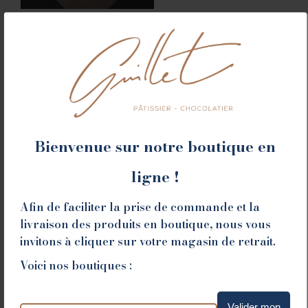
La Maison Guillet présente au Festival
Romans d’Amour
Gourmandises
,
Saint-Valentin
06/02/2025
Février est le mois des amoureux … et des gourmands
! Cette année, la Maison Guillet, vous donne rendez-
vous au Festival Romans d’Amour pour une Saint-
Valentin placée sous le signe de la douceur et du
Bienvenue sur notre boutique en
raffinement.
ligne !
Read & shop
Afin de faciliter la prise de commande et la
livraison des produits en boutique, nous vous
invitons à cliquer sur votre magasin de retrait.
Voici nos boutiques :
Valider mon