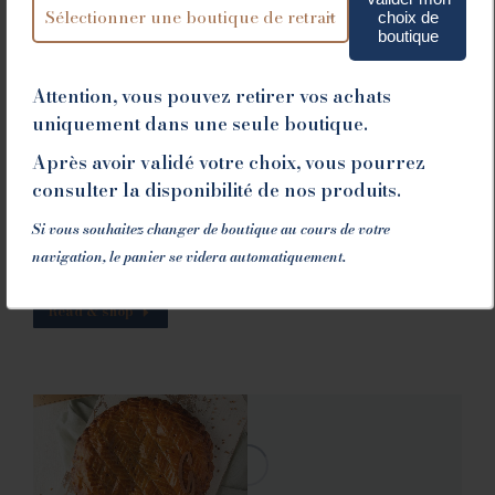
choix de
boutique
Chandeleur et Mardi Gras : Bugnes et
Crêpes à la Maison Guillet
Attention, vous pouvez retirer vos achats
uniquement dans une seule boutique.
Gourmandises
30/01/2025
Savourez les bugnes exquises de la Maison Guillet et
Après avoir validé votre choix, vous pourrez
laissez-vous tenter par le croquant ou le moelleux, à
consulter la disponibilité de nos produits.
vous de décider ! Et comme à la chandeleur on se fait
Si vous souhaitez changer de boutique au cours de votre
plaisir, accompagnez vos crêpes de notre pâte à
navigation, le panier se videra automatiquement.
tartiner maison ou de notre crème de marron !
Read & shop