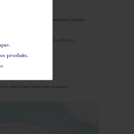
ation riche :
nférences et rencontres.
ns chocolatées conçues spécialement pour la Saint-
t de délicatesse.
de saveurs et de délicatesse.
ique.
nos produits.
nt.
r les sens et faire fondre tous les coeurs.