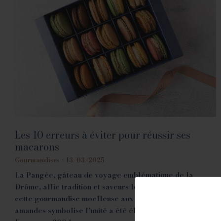
Les 10 erreurs à éviter pour réussir ses
macarons
Gourmandises
13/03/2025
La Pangée, gâteau de voyage emblématique de la
Drôme, allie tradition et saveurs locales. Créée en 2001,
cette gourmandise moelleuse aux abricots, miel et
amandes symbolise l’unité a été élue meilleur biscuit de