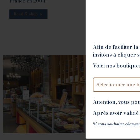
France en 2004.
Read & shop
Afin de faciliter 
invitons à cliquer 
Voici nos boutiques
Attention, vous po
Après avoir validé 
Si vous souhaitez changer