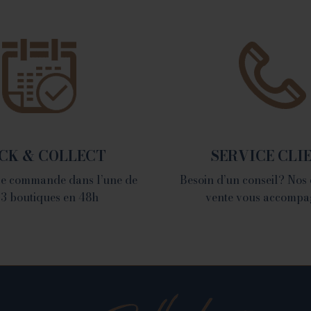
VALENCE
1 place du Champ de
Mars - 26000 Valence
Tél. 04 75 60 90 28
CK & COLLECT
SERVICE CLI
tre commande dans l’une de
Besoin d’un conseil? Nos
 3 boutiques en 48h
vente vous accompa