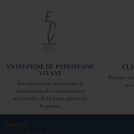
ROMANS
78 place Jean Jaurès -
26100 Romans sur Isère
Tél. 04 75 02 26 80
ENTREPRISE DU PATRIMOINE
CLI
VIVANT
Retirez vo
Reconnue pour son travail de
nos
transmission des connaissances
ancestrales de la haute pâtisserie
française.
ROMANS