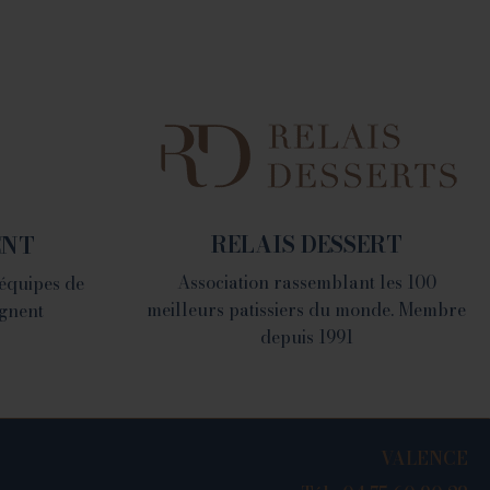
LA FABRIQUE
1082 Chemin de Devienne
- 26100 Romans sur Isère
RELAIS DESSERT
ENT
Association rassemblant les 100
 équipes de
meilleurs patissiers du monde. Membre
gnent
depuis 1991
VALENCE