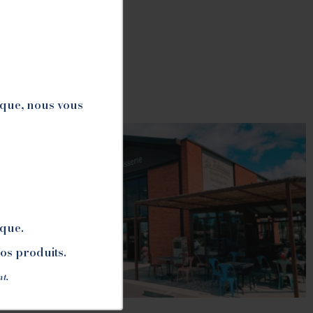
ique, nous vous
ique.
nos produits.
nt.