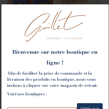
Bienvenue sur notre boutique en
TABLETTE AMANDES
PLAQUE DE RAVIOLES
7.70
€
22.80
€
ligne !
Choix des options
Ajouter au panier
Afin de faciliter la prise de commande et la
livraison des produits en boutique, nous vous
invitons à cliquer sur votre magasin de retrait.
Voici nos boutiques :
Valider mon