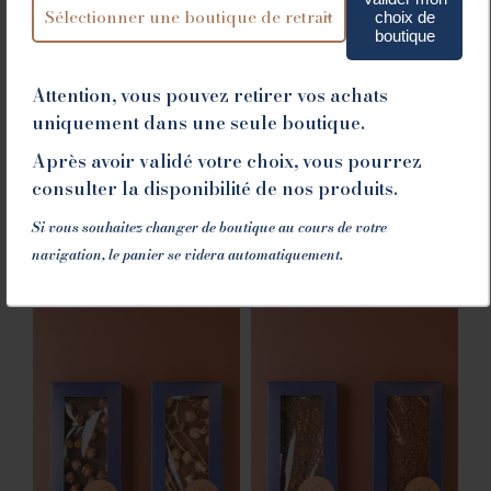
choix de
boutique
Attention, vous pouvez retirer vos achats
uniquement dans une seule boutique.
Après avoir validé votre choix, vous pourrez
DOUX BY GUILLET
TABLETTE
consulter la disponibilité de nos produits.
L’ORANGERAIE
20.00
€
7.70
€
Si vous souhaitez changer de boutique au cours de votre
Ajouter au panier
navigation, le panier se videra automatiquement.
Ajouter au panier