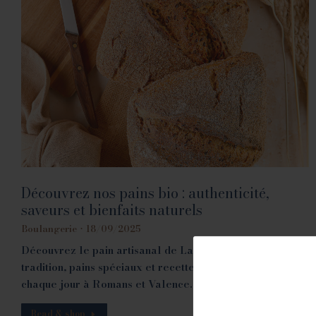
Découvrez nos pains bio : authenticité,
saveurs et bienfaits naturels
Boulangerie
18/09/2025
Découvrez le pain artisanal de La Fabrique : pains
tradition, pains spéciaux et recettes maison façonnés
chaque jour à Romans et Valence.
Read & shop