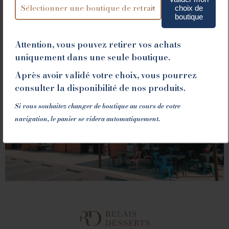
choix de
boutique
Attention, vous pouvez retirer vos achats
uniquement dans une seule boutique.
VALENCE
Après avoir validé votre choix, vous pourrez
consulter la disponibilité de nos produits.
1 place du Champ de Mars - 26000 Valence
Si vous souhaitez changer de boutique au cours de votre
Tél. 04 75 60 90 28
navigation, le panier se videra automatiquement.
LA FABRIQUE
1082 Chemin de Devienne - 26100 Romans sur Isère