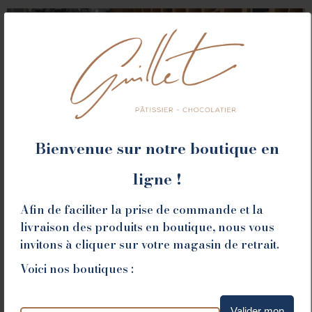
Bienvenue sur notre boutique en
ligne !
ROMANS
Afin de faciliter la prise de commande et la
livraison des produits en boutique, nous vous
invitons à cliquer sur votre magasin de retrait.
78 place Jean Jaurès - 26100 Romans sur Isère
Voici nos boutiques :
Tél. 04 75 02 26 80
Valider mon