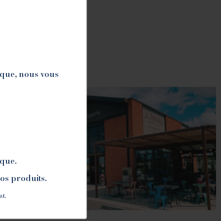
ique, nous vous
ique.
nos produits.
nt.