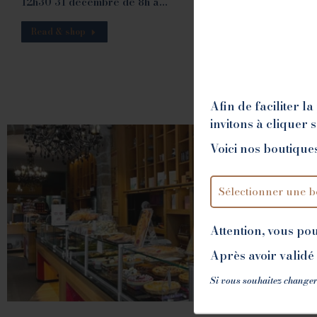
12h30 31 décembre de 8h à…
Read & shop
Afin de faciliter 
invitons à cliquer 
Voici nos boutiques
Attention, vous po
Après avoir validé 
Si vous souhaitez changer