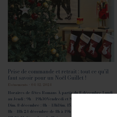
Prise de commande et retrait : tout ce qu’il
faut savoir pour un Noël Guillet !
Evénements
04/12/2024
Horaires de fêtes Romans À partir du 8 décembre Lundi
au Jeudi : 9h – 19h30Vendredi et Samedi : 8h – 19h30
Dim. 8 décembre : 8h – 13hDim. 15, 22 et 29 décembre :
8h – 18h 24 décembre de 8h à 19h 25 décembre de 8h à