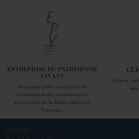
ROMANS
78 place Jean Jaurès -
26100 Romans sur Isère
Tél. 04 75 02 26 80
ENTREPRISE DU PATRIMOINE
CLI
VIVANT
Retirez vo
Reconnue pour son travail de
nos
transmission des connaissances
ancestrales de la haute pâtisserie
française.
ROMANS