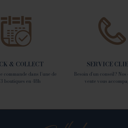
VALENCE
1 place du Champ de
Mars - 26000 Valence
Tél. 04 75 60 90 28
CK & COLLECT
SERVICE CLI
tre commande dans l’une de
Besoin d’un conseil? Nos
 3 boutiques en 48h
vente vous accompa