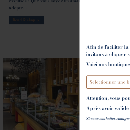
exquises ! Que vous soyez un amateur de chocolat, un
adepte…
Read & shop
Afin de faciliter 
invitons à cliquer 
Voici nos boutiques
Attention, vous po
Après avoir validé 
Si vous souhaitez changer