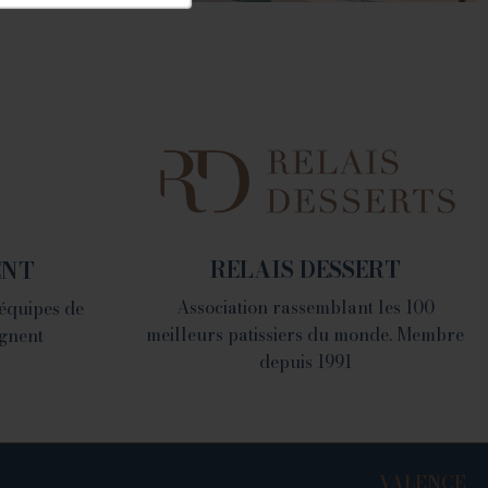
LA FABRIQUE
1082 Chemin de Devienne
- 26100 Romans sur Isère
RELAIS DESSERT
ENT
Association rassemblant les 100
 équipes de
meilleurs patissiers du monde. Membre
gnent
depuis 1991
VALENCE