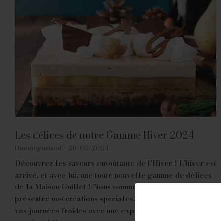
Les délices de notre Gamme Hiver 2024
Uncategorized
20/02/2024
Découvrez les saveurs envoûtante de l’Hiver ! L’hiver est
arrivé, et avec lui, une toute nouvelle gamme de délices
de la Maison Guillet ! Nous sommes ravis de vous
présenter nos créations spéciales, conçues pour égayer
vos journées froides avec une explosion de saveurs