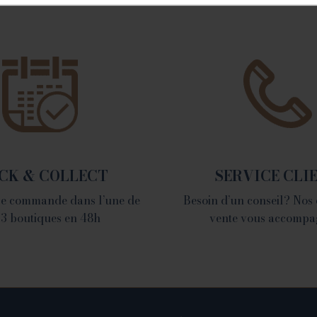
VALENCE
1 place du Champ de
Mars - 26000 Valence
Tél. 04 75 60 90 28
CK & COLLECT
SERVICE CLI
tre commande dans l’une de
Besoin d’un conseil? Nos
 3 boutiques en 48h
vente vous accompa