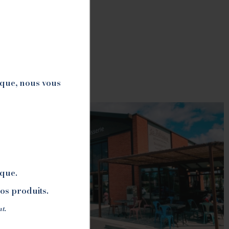
ique, nous vous
ique.
nos produits.
nt.