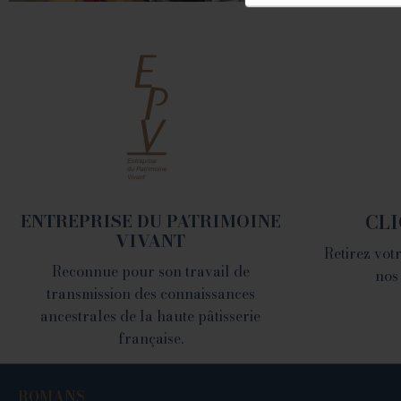
ROMANS
78 place Jean Jaurès -
26100 Romans sur Isère
Tél. 04 75 02 26 80
ENTREPRISE DU PATRIMOINE
CLI
VIVANT
Retirez vo
Reconnue pour son travail de
nos
transmission des connaissances
ancestrales de la haute pâtisserie
française.
ROMANS