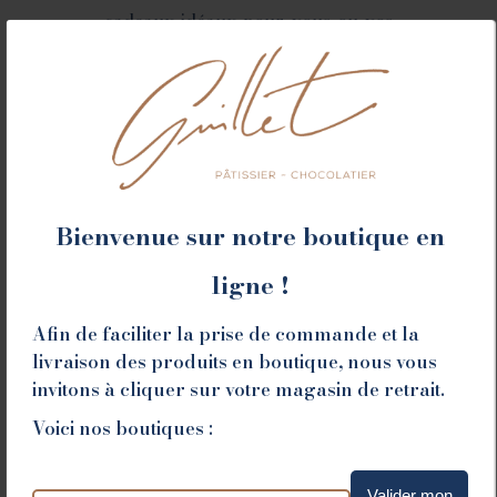
cadeaux idéaux pour vous ou vos
proches durant cette saison
magique.
Des calendriers qui éveillent
la magie de Noël
Bienvenue sur notre boutique en
Nos calendriers sont bien plus que des
ligne !
simples décomptes jusqu’au 25 décembre.
Afin de faciliter la prise de commande et la
Chaque jour, une petite case vous dévoile une
livraison des produits en boutique, nous vous
invitons à cliquer sur votre magasin de retrait.
création artisanale unique, élaborée avec
passion par nos pâtissiers. Chocolats fins,
Voici nos boutiques :
gourmandises croquantes, ... Nos calendriers
sont une invitation à de véritables voyages
Valider mon