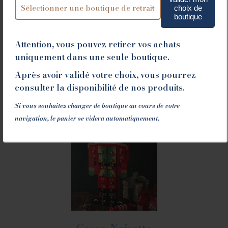
gustatifs, dans lesquels chaque bouchée
choix de
boutique
raconte l’histoire et l’authenticité de notre
maison.
Attention, vous pouvez retirer vos achats
uniquement dans une seule boutique.
Nos calendriers
Après avoir validé votre choix, vous pourrez
consulter la disponibilité de nos produits.
Si vous souhaitez changer de boutique au cours de votre
navigation, le panier se videra automatiquement.