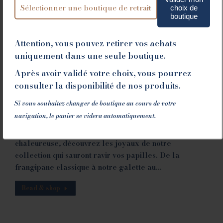
choix de
boutique
Attention, vous pouvez retirer vos achats
uniquement dans une seule boutique.
J’aime les Galettes des Rois
Après avoir validé votre choix, vous pourrez
Uncategorized
02/01/2024
consulter la disponibilité de nos produits.
Et si vous commenciez par être le Roi ou la Reine de
Si vous souhaitez changer de boutique au cours de votre
cette année 2024 ? L’hiver apporte avec lui une
navigation, le panier se videra automatiquement.
tradition gourmande incontournable : la dégustation
des délicieuses Galettes des Rois. En cette période
chaleureuse, découvrez les joyaux de notre
collection qui sauront ravir vos papilles. De la
frangipane classique à notre galette au…
Read & shop