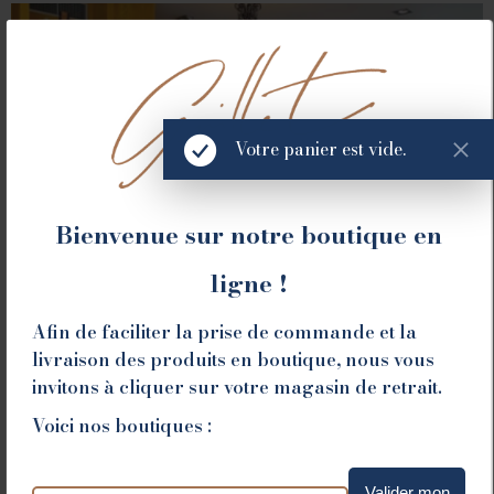
ROMANS
78 place Jean Jaurès - 26100 Romans sur Isère
Tél. 04 75 02 26 80
Votre panier est vide.
Bienvenue sur notre boutique en
ligne !
VALENCE
Afin de faciliter la prise de commande et la
livraison des produits en boutique, nous vous
1 place du Champ de Mars - 26000 Valence
invitons à cliquer sur votre magasin de retrait.
Tél. 04 75 60 90 28
Voici nos boutiques :
Valider mon