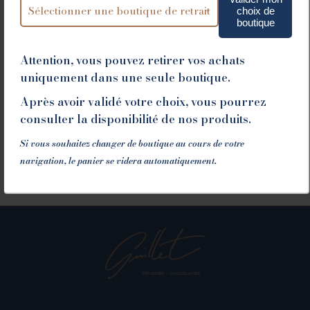
choix de
boutique
Attention, vous pouvez retirer vos achats
uniquement dans une seule boutique.
LA FABRIQUE
Après avoir validé votre choix, vous pourrez
1082 Chemin de Devienne - 26100 Romans sur Isère
consulter la disponibilité de nos produits.
RELAIS DESSERT
Si vous souhaitez changer de boutique au cours de votre
navigation, le panier se videra automatiquement.
Association rassemblant les 100 meilleurs patissiers du
monde. Membre depuis 1991