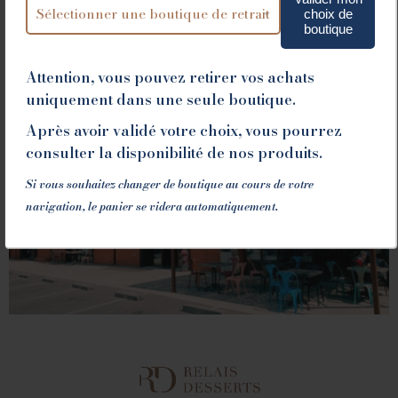
choix de
boutique
Attention, vous pouvez retirer vos achats
uniquement dans une seule boutique.
VALENCE
Après avoir validé votre choix, vous pourrez
consulter la disponibilité de nos produits.
1 place du Champ de Mars - 26000 Valence
Si vous souhaitez changer de boutique au cours de votre
Tél. 04 75 60 90 28
navigation, le panier se videra automatiquement.
LA FABRIQUE
1082 Chemin de Devienne - 26100 Romans sur Isère