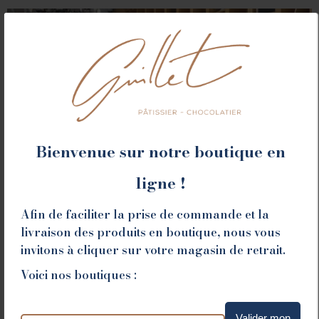
Bienvenue sur notre boutique en
ligne !
ROMANS
Afin de faciliter la prise de commande et la
livraison des produits en boutique, nous vous
invitons à cliquer sur votre magasin de retrait.
78 place Jean Jaurès - 26100 Romans sur Isère
Voici nos boutiques :
Tél. 04 75 02 26 80
Valider mon