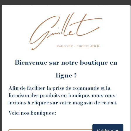
Quel cadeau chocolat offrir pour la Fête
des Pères ?
Chocolat
,
Idées Cadeaux
05/06/2025
Offrir du chocolat pour la Fête des Pères ? Oui, mais
pas n’importe lequel. Maison Guillet dévoile ses
créations originales, artisanales et pleines d’humour
pour célébrer les papas avec tendresse… et
gourmandise. Coffret de chaussures en chocolat,
Bienvenue sur notre boutique en
tablette à message, entremets intense ou brioche
gianduja : il y en a pour tous les goûts.
ligne !
Read & shop
Afin de faciliter la prise de commande et la
livraison des produits en boutique, nous vous
invitons à cliquer sur votre magasin de retrait.
Voici nos boutiques :
Valider mon