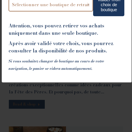
choix de
boutique
Idées Cadeaux gourmands Fête des Pères
Attention, vous pouvez retirer vos achats
2024
uniquement dans une seule boutique.
Uncategorized
06/06/2024
Après avoir validé votre choix, vous pourrez
La Maison Guillet rend hommages aux Jeux
consulter la disponibilité de nos produits.
Olympiques avec le “Papa d’Or” ! Cette année, à
Si vous souhaitez changer de boutique au cours de votre
l’occasion de la Fête des Pères, la Maison Guillet
navigation, le panier se videra automatiquement.
vous propose une collection unique et délicieuse,
inspirée par l’esprit des Jeux Olympiques. Offrez ces
créations exceptionnelles comme idées cadeaux pour
la Fête des Pères. Et pourquoi pas, de toute…
Read & shop