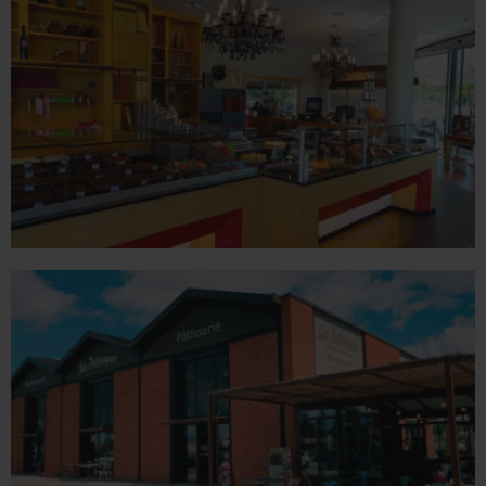
ROMANS
78 place Jean Jaurès - 26100 Romans sur Isère
Tél. 04 75 02 26 80
VALENCE
1 place du Champ de Mars - 26000 Valence
Tél. 04 75 60 90 28