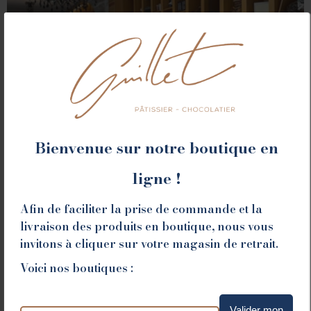
Bienvenue sur notre boutique en
ROMANS
ligne !
Afin de faciliter la prise de commande et la
78 place Jean Jaurès - 26100 Romans sur Isère
livraison des produits en boutique, nous vous
Tél. 04 75 02 26 80
invitons à cliquer sur votre magasin de retrait.
Voici nos boutiques :
Valider mon