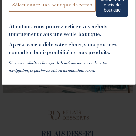
choix de
boutique
VALENCE
Attention, vous pouvez retirer vos achats
uniquement dans une seule boutique.
1 place du Champ de Mars - 26000 Valence
Après avoir validé votre choix, vous pourrez
Tél. 04 75 60 90 28
consulter la disponibilité de nos produits.
Si vous souhaitez changer de boutique au cours de votre
navigation, le panier se videra automatiquement.
LA FABRIQUE
1082 Chemin de Devienne - 26100 Romans sur Isère
RELAIS DESSERT