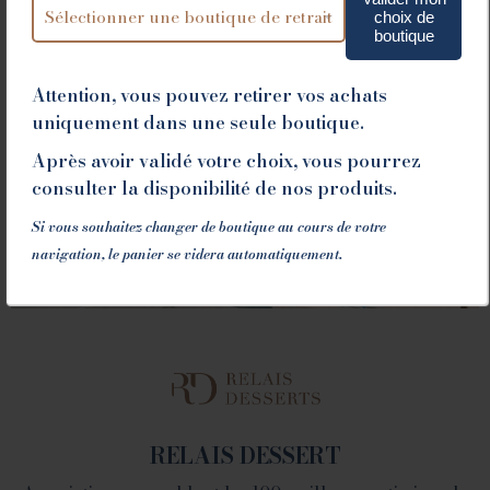
choix de
boutique
VALENCE
Attention, vous pouvez retirer vos achats
1 place du Champ de Mars - 26000 Valence
uniquement dans une seule boutique.
Tél. 04 75 60 90 28
Après avoir validé votre choix, vous pourrez
consulter la disponibilité de nos produits.
Si vous souhaitez changer de boutique au cours de votre
navigation, le panier se videra automatiquement.
LA FABRIQUE
1082 Chemin de Devienne - 26100 Romans sur Isère
RELAIS DESSERT