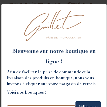
personnalisée, retrouvez nos offres dans la
catégorie
Décoration
.
Taille
Ajouter au panier
Bienvenue sur notre boutique en
Dessert signature de la Maison Guillet, recette
ligne !
crée par Daniel Guillet qui perdure avec Luc
depuis plus de 40 ans et César depuis 5 années.
Afin de faciliter la prise de commande et la
livraison des produits en boutique, nous vous
invitons à cliquer sur votre magasin de retrait.
Voici nos boutiques :
Liste des allergènes
Valider mon