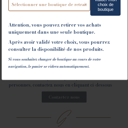
choix de
boutique
CONSEILS DE DÉGUSTATION ET
Attention, vous pouvez retirer vos achats
DE CONSERVATION
uniquement dans une seule boutique.
Mettre au réfrigérateur. Sortir 15 minutes avant
Après avoir validé votre choix, vous pourrez
la dégustation.
consulter la disponibilité de nos produits.
Si vous souhaitez changer de boutique au cours de votre
navigation, le panier se videra automatiquement.
Vous souhaitez ce produit pour plus de 10
personnes, contactez nous en cliquant ci-dessous
Contactez-nous