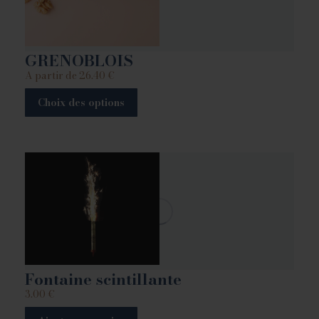
GRENOBLOIS
A partir de
26.40
€
Choix des options
Fontaine scintillante
3.00
€