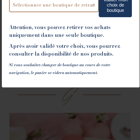
choix de
Mettre au réfrigérateur. Sortir 15 minutes avant
boutique
la dégustation.
Attention, vous pouvez retirer vos achats
uniquement dans une seule boutique.
Après avoir validé votre choix, vous pourrez
Vous souhaitez ce produit pour plus de 10
consulter la disponibilité de nos produits.
personnes, contactez nous en cliquant ci-dessous
Si vous souhaitez changer de boutique au cours de votre
Contactez-nous
navigation, le panier se videra automatiquement.