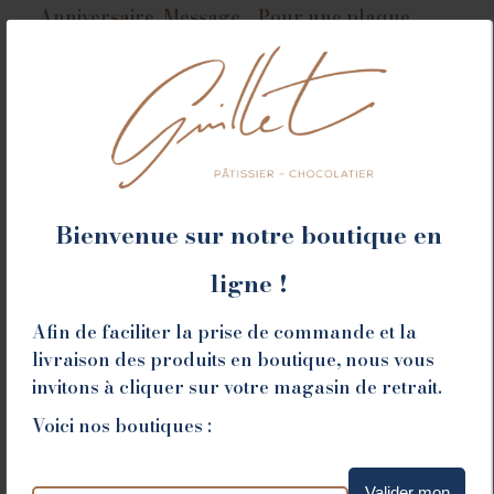
Anniversaire, Message… Pour une plaque
personnalisée, retrouvez nos offres dans la
catégorie
Décoration
.
Taille
Ajouter au panier
Bienvenue sur notre boutique en
ligne !
Afin de faciliter la prise de commande et la
livraison des produits en boutique, nous vous
Liste des allergènes
invitons à cliquer sur votre magasin de retrait.
Voici nos boutiques :
CONSEILS DE DÉGUSTATION ET
DE CONSERVATION
Valider mon