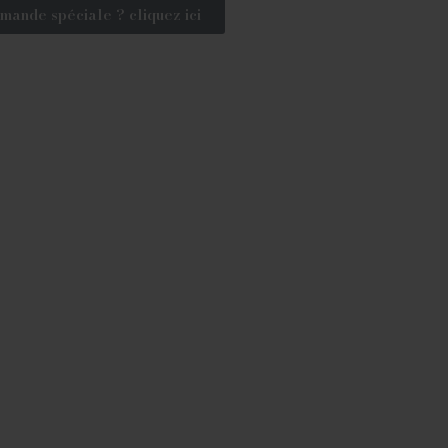
mande spéciale ? cliquez ici