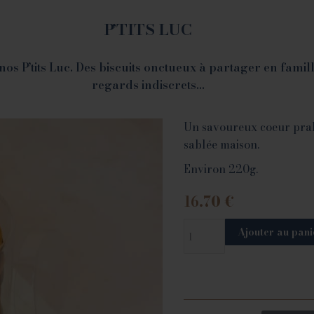
P’TITS LUC
 P’tits Luc. Des biscuits onctueux à partager en famille
regards indiscrets…
Un savoureux coeur prali
sablée maison.
Environ 220g.
16.70
€
Ajouter au pani