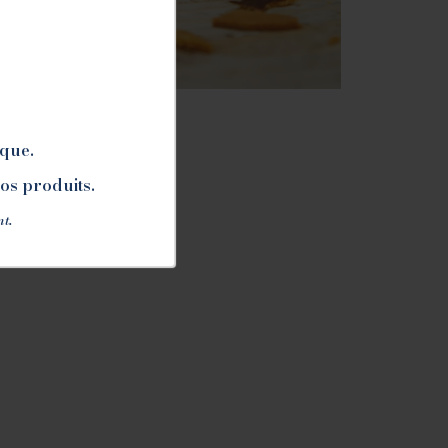
ique.
nos produits.
nt.