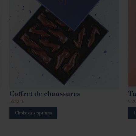
Coffret de chaussures
Ta
35.20
€
9.2
Choix des options
C