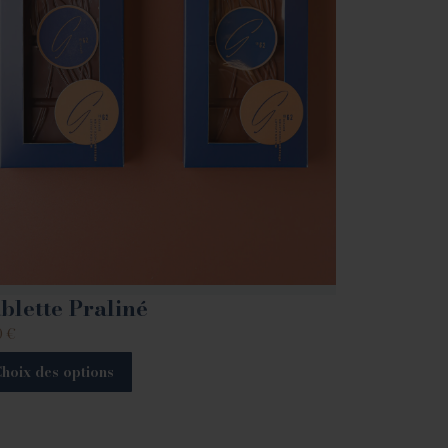
blette Praliné
0
€
hoix des options