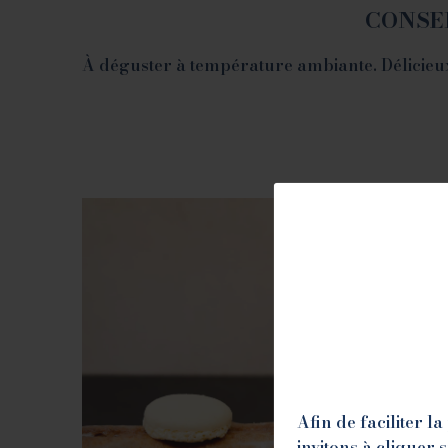
CONSE
À déguster à température ambiante. Délicieux
Afin de faciliter 
invitons à cliquer 