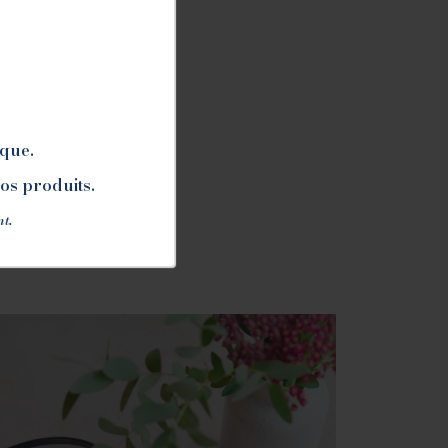
ique.
nos produits.
nt.