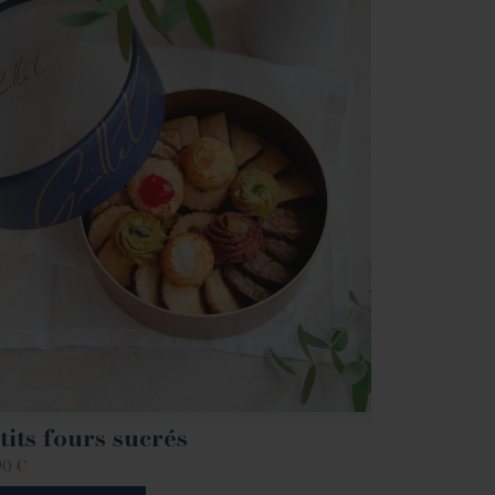
tits fours sucrés
90
€