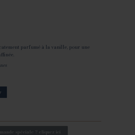
catement parfumé à la vanille, pour une
ffinée.
nnes
r
mande spéciale ? cliquez ici