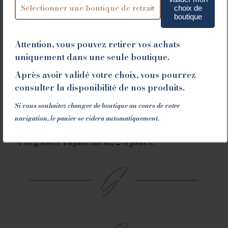
choix de
boutique
Liste des allergènes
Attention, vous pouvez retirer vos achats
uniquement dans une seule boutique.
Après avoir validé votre choix, vous pourrez
consulter la disponibilité de nos produits.
CONSEILS DE DÉGUSTATION ET
Si vous souhaitez changer de boutique au cours de votre
DE CONSERVATION
navigation, le panier se videra automatiquement.
A déguster rapidement, 2-3 jours.