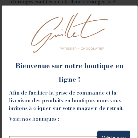
d’oranges confites ou à la fleur d’oranger, le «
Suisse » est composé de pâte sablée.
Anniversaire, Message… Pour une plaque
personnalisée, retrouvez nos offres dans la
catégorie
Décoration
.
A partir de
7.90
€
Bienvenue sur notre boutique en
Poids
ligne !
Ajouter au panier
Afin de faciliter la prise de commande et la
livraison des produits en boutique, nous vous
invitons à cliquer sur votre magasin de retrait.
Voici nos boutiques :
Une demande spéciale ? cliquez ici
Valider mon