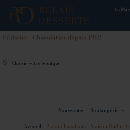
La Mais
Pâtissier - Chocolatier depuis 1962
Choisir votre boutique
Nouveautés
Boulangerie
Accueil
/ Pickup Locations / Maison Guillet V