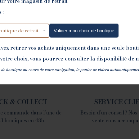
sur votre magasin de retrait.
 :
Valider mon choix de boutique
VALENCE
uvez retirer vos achats uniquement dans une seule bout
votre choix, vous pourrez consulter la disponibilité de 
1 place du Champ de
Mars - 26000 Valence
 de boutique au cours de votre navigation, le panier se videra automatiqueme
Tél. 04 75 60 90 28
CK & COLLECT
SERVICE CLI
tre commande dans l’une de
Besoin d’un conseil? Nos
 3 boutiques en 48h
vente vous accompa