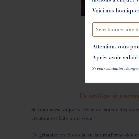
Voici nos boutiques
Baby
Attention, vous po
Après avoir validé 
Si vous souhaitez changer
Un sortilège de gourm
Si vous avez toujours rêver de lancer des sorts
création est faite pour vous !
Ce grimoire en chocolat au lait renferme des se