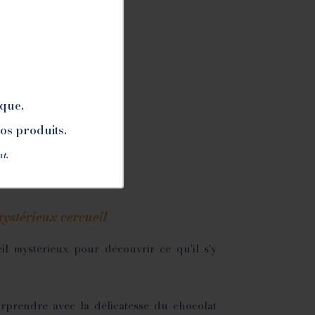
ris
ique.
nos produits.
nt.
ystérieux cercueil
il mystérieux pour découvrir ce qu'il s'y
rprendre avec la délicatesse du chocolat