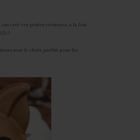
t créé ces petites créatures, à la fois
023 !
tions sont le choix parfait pour les