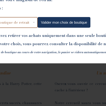
 :
Valider mon choix de boutique
 Chauve-souris
Mama Chauve-sou
uvez retirer vos achats uniquement dans une seule bout
votre choix, vous pourrez consulter la disponibilité de 
 de boutique au cours de votre navigation, le panier se videra automatiqueme
Nos monstres en chocolat
andise
Un m
 à la Harry Potter, cette
Oserez-vous ouvrir ce cercue
cache à l'intérieur ?
crets sucrés, chaussures
Notre cercueil saura vous su