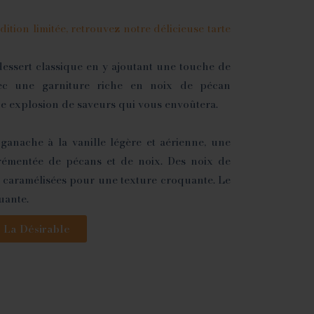
ition limitée, retrouvez notre délicieuse tarte
 dessert classique en y ajoutant une touche de
vec une garniture riche en noix de pécan
une explosion de saveurs qui vous envoûtera.
anache à la vanille légère et aérienne, une
rémentée de pécans et de noix. Des noix de
 caramélisées pour une texture croquante. Le
uante.
La Désirable