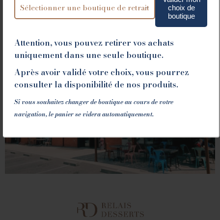
choix de
boutique
Attention, vous pouvez retirer vos achats
uniquement dans une seule boutique.
VALENCE
Après avoir validé votre choix, vous pourrez
consulter la disponibilité de nos produits.
1 place du Champ de Mars - 26000 Valence
Si vous souhaitez changer de boutique au cours de votre
Tél. 04 75 60 90 28
navigation, le panier se videra automatiquement.
LA FABRIQUE
1082 Chemin de Devienne - 26100 Romans sur Isère