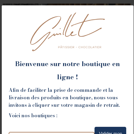
Bienvenue sur notre boutique en
ligne !
ROMANS
Afin de faciliter la prise de commande et la
livraison des produits en boutique, nous vous
invitons à cliquer sur votre magasin de retrait.
78 place Jean Jaurès - 26100 Romans sur Isère
Voici nos boutiques :
Tél. 04 75 02 26 80
Valider mon